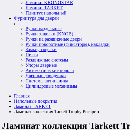
Ламинат KRONOSTAR
Ламинат TARKET
Плинтус напольный
Фурнитура для дверей
Ручки раздельные
Ручки защелки (KNOB)
Ручки на раздвижные двери
Ручки поворотные (фиксаторы), накладки
Замки, защелки
Петли
Раздвижные системы
Упоры дверные
Автоматические пороги
Дверные доводчики
Системы антипаника
Цилиндровые механизмы
Главная
Напольные покрытия
Ламинат TARKET
Ламинат коллекция Tarkett Trophy Росарио
Ламинат коллекция Tarkett T