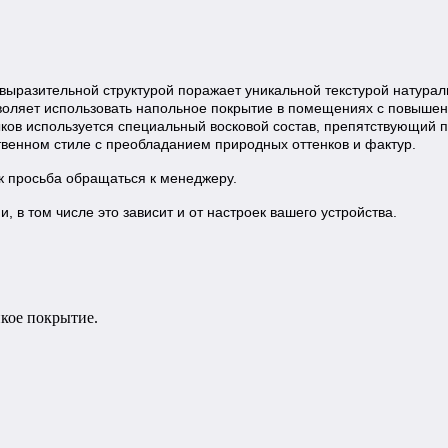
й выразительной структурой поражает уникальной текстурой натура
озволяет использовать напольное покрытие в помещениях с повыше
ыков используется специальный восковой состав, препятствующий
твенном стиле с преобладанием природных оттенков и фактур.
ик просьба обращаться к менеджеру.
 в том числе это зависит и от настроек вашего устройства.
йкое покрытие.