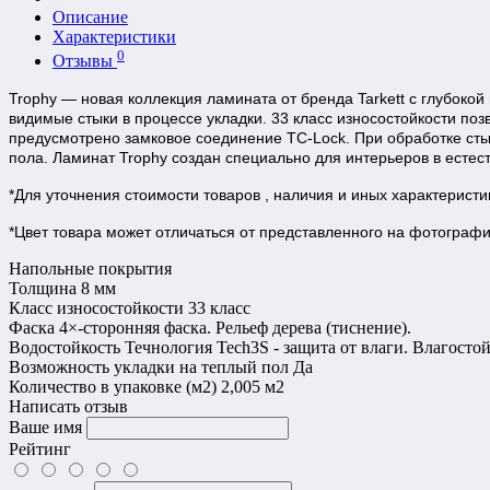
Описание
Характеристики
0
Отзывы
Trophy — новая коллекция ламината от бренда Tarkett с глубоко
видимые стыки в процессе укладки. 33 класс износостойкости п
предусмотрено замковое соединение
TC-Lock
. При обработке ст
пола. Ламинат Trophy создан специально для интерьеров в естес
*Для уточнения стоимости товаров , наличия и иных характерист
*Цвет товара может отличаться от представленного на фотографии,
Напольные покрытия
Толщина
8 мм
Класс износостойкости
33 класс
Фаска
4×-сторонняя фаска. Рельеф дерева (тиснение).
Водостойкость
Течнология Tech3S - защита от влаги. Влагосто
Возможность укладки на теплый пол
Да
Количество в упаковке (м2)
2,005 м2
Написать отзыв
Ваше имя
Рейтинг