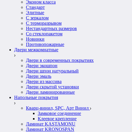
Эконом класса
Стандарт
Элитные
С зеркалом
С терморазрывом
Нестандартных размеров
Со стеклопакетом
Новинки
Противопожарные
Двери межкомнатные
Двери в современных покрытиях
Двери экошпон
Двери шпон натуральный
Двери эмаль
Двери из массива
Двери скрытой установки
Двери ламинированные
Напольные покрытия
Кварц-винил, SPC, Арт Винил
Замковое соединение
Клеевое крепление
Ламинат KASTAMONU
Ламинат KRONOSPAN