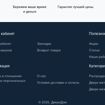
Бережем ваше время
Гарантия лучшей цены
и деньги
 кабинет
Полезно
кабинет
Закладки
Акции
заказов
Возврат товара
Статьи
Наши раб
мация
Категори
а в отношении
О нас
Распрода
ки персональных
Условия доставки и оплаты
Двери ме
Двери ме
©
2026
, ДвериДом