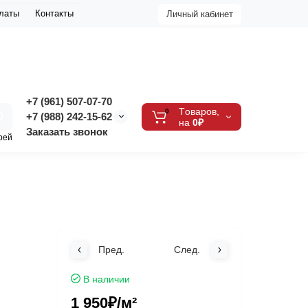
платы
Контакты
Личный кабинет
+7 (961) 507-07-70
Tоваров,
0
+7 (988) 242-15-62
на
0₽
Заказать звонок
рей
Пред.
След.
В наличии
1 950₽
/м²