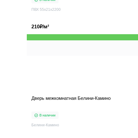
ПВХ 55x21x2200
210₽/м²
Дверь межкомнатная Белини-Камино
В наличии
Белини-Камино