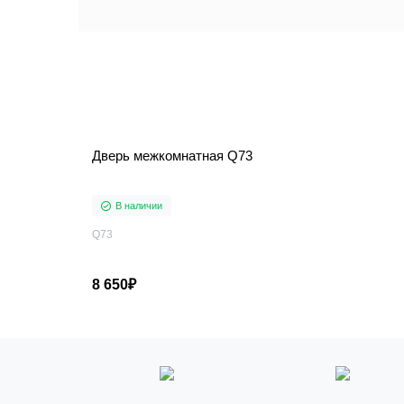
Дверь межкомнатная Q73
В наличии
Q73
8 650₽