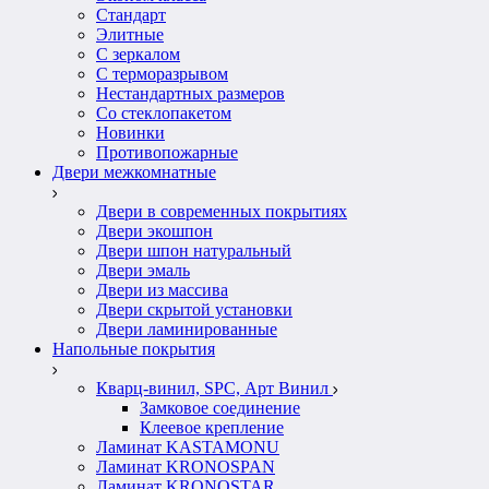
Стандарт
Элитные
С зеркалом
С терморазрывом
Нестандартных размеров
Со стеклопакетом
Новинки
Противопожарные
Двери межкомнатные
Двери в современных покрытиях
Двери экошпон
Двери шпон натуральный
Двери эмаль
Двери из массива
Двери скрытой установки
Двери ламинированные
Напольные покрытия
Кварц-винил, SPC, Арт Винил
Замковое соединение
Клеевое крепление
Ламинат KASTAMONU
Ламинат KRONOSPAN
Ламинат KRONOSTAR