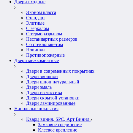
Двери входные
Эконом класса
Стандарт
Элитные
С зеркалом
С терморазрывом
Нестандартных размеров
Со стеклопакетом
Новинки
Противопожарные
Двери межкомнатные
Двери в современных покрытиях
Двери экошпон
Двери шпон натуральный
Двери эмаль
Двери из массива
Двери скрытой установки
Двери ламинированные
Напольные покрытия
Кварц-винил, SPC, Арт Винил
Замковое соединение
Клеевое крепление