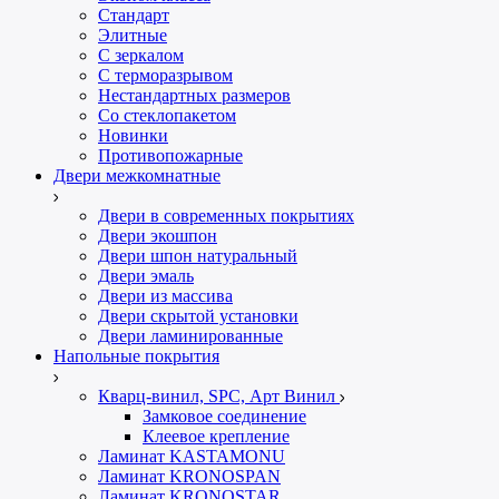
Стандарт
Элитные
С зеркалом
С терморазрывом
Нестандартных размеров
Со стеклопакетом
Новинки
Противопожарные
Двери межкомнатные
Двери в современных покрытиях
Двери экошпон
Двери шпон натуральный
Двери эмаль
Двери из массива
Двери скрытой установки
Двери ламинированные
Напольные покрытия
Кварц-винил, SPC, Арт Винил
Замковое соединение
Клеевое крепление
Ламинат KASTAMONU
Ламинат KRONOSPAN
Ламинат KRONOSTAR