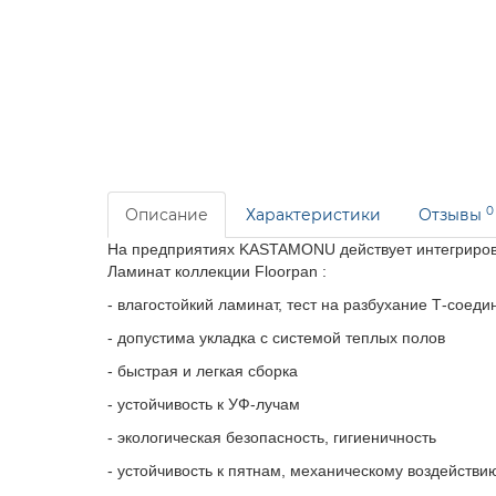
0
Описание
Характеристики
Отзывы
На предприятиях KASTAMONU действует интегрирова
Ламинат
коллекции Floorpan :
- в
лагостойкий ламинат, т
ест на разбухание Т-соеди
- допустима укладка с системой теплых полов
- быстрая и легкая сборка
- устойчивость к УФ-лучам
- экологическая безопасность, гигиеничность
- устойчивость к пятнам, механическому воздействи