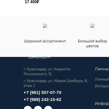
17 400₽
Широкий ассортимент
Большой выбор
цветов
ДвериДом
Личны
г. Краснодар, ул. Кирилла
Россинского, 15
Личный
г. Краснодар, ул. Ивана Шкабуры, 8,
этаж 2
История
+7 (961) 507-07-70
+7 (988) 242-15-62
Инфор