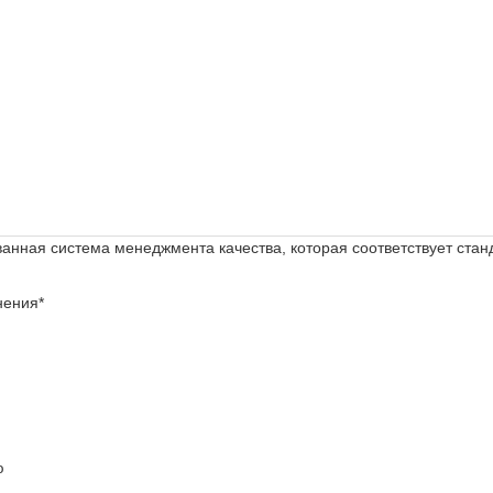
нная система менеджмента качества, которая соответствует ста
нения*
ю