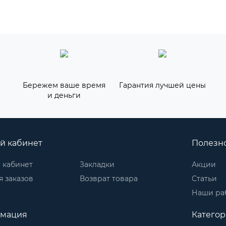
Бережем ваше время
Гарантия лучшей цены
и деньги
й кабинет
Полезн
 кабинет
Закладки
Акции
 заказов
Возврат товара
Статьи
Наши ра
мация
Катего