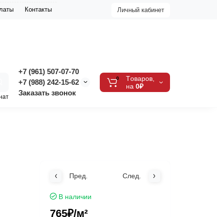
платы
Контакты
Личный кабинет
+7 (961) 507-07-70
Tоваров,
0
+7 (988) 242-15-62
на
0₽
Заказать звонок
нат
Пред.
След.
В наличии
765₽
/м²