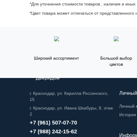
*Для уточнения стоимости товаров , наличия и иных
*Цвет товара может отличаться от представленного н
Широкий ассортимент
Большой выбор
цветов
ДвериДом
Личный
г. Краснодар, ул. Кирилла Россинского,
15
Личный 
г. Краснодар, ул. Ивана Шкабуры, 8, этаж
2
История 
+7 (961) 507-07-70
+7 (988) 242-15-62
Инфор