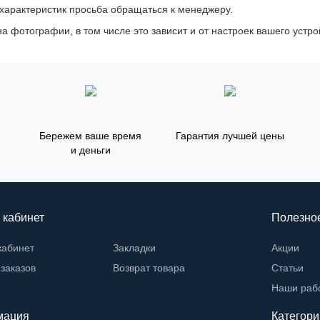
 характеристик просьба обращаться к менеджеру.
а фотографии, в том числе это зависит и от настроек вашего устро
Бережем ваше время
Гарантия лучшей цены
и деньги
 кабинет
Полезно
кабинет
Закладки
Акции
заказов
Возврат товара
Статьи
Наши раб
мация
Категори