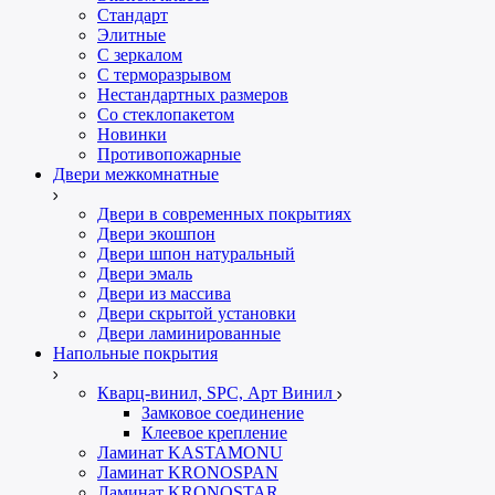
Стандарт
Элитные
С зеркалом
С терморазрывом
Нестандартных размеров
Со стеклопакетом
Новинки
Противопожарные
Двери межкомнатные
Двери в современных покрытиях
Двери экошпон
Двери шпон натуральный
Двери эмаль
Двери из массива
Двери скрытой установки
Двери ламинированные
Напольные покрытия
Кварц-винил, SPC, Арт Винил
Замковое соединение
Клеевое крепление
Ламинат KASTAMONU
Ламинат KRONOSPAN
Ламинат KRONOSTAR