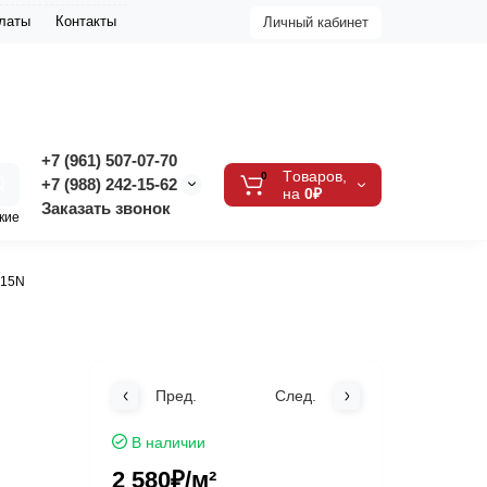
платы
Контакты
Личный кабинет
+7 (961) 507-07-70
Tоваров,
0
+7 (988) 242-15-62
на
0₽
Заказать звонок
кие
215N
Пред.
След.
В наличии
2 580₽
/м²