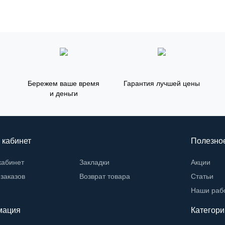
Бережем ваше время
Гарантия лучшей цены
и деньги
 кабинет
Полезно
кабинет
Закладки
Акции
заказов
Возврат товара
Статьи
Наши раб
мация
Категори