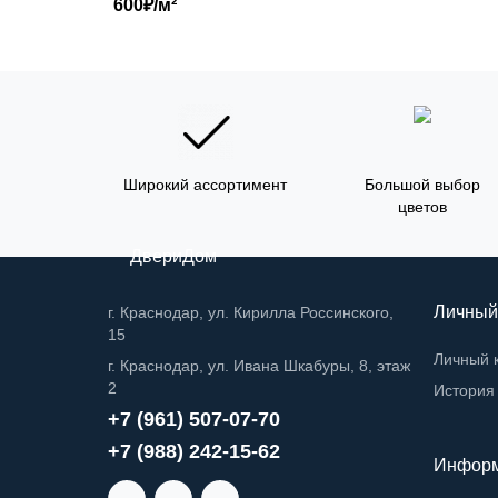
600₽/м²
Широкий ассортимент
Большой выбор
цветов
ДвериДом
Личный
г. Краснодар, ул. Кирилла Россинского,
15
Личный 
г. Краснодар, ул. Ивана Шкабуры, 8, этаж
2
История 
+7 (961) 507-07-70
+7 (988) 242-15-62
Инфор