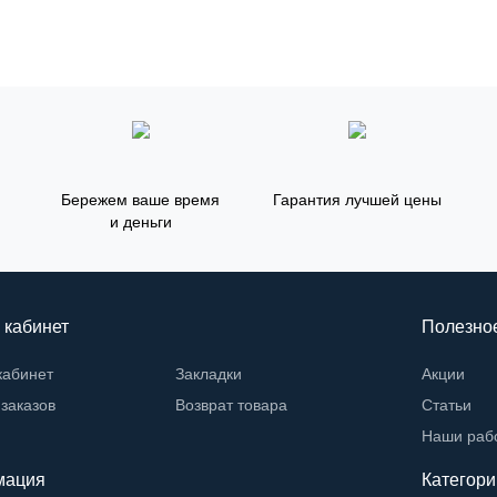
Бережем ваше время
Гарантия лучшей цены
и деньги
 кабинет
Полезно
кабинет
Закладки
Акции
заказов
Возврат товара
Статьи
Наши раб
мация
Категори