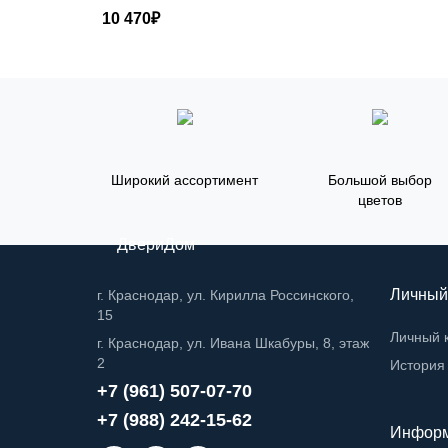
10 470₽
Широкий ассортимент
Большой выбор
цветов
ДвериДом
Личный
г. Краснодар, ул. Кирилла Россинского,
15
Личный 
г. Краснодар, ул. Ивана Шкабуры, 8, этаж
2
История 
+7 (961) 507-07-70
+7 (988) 242-15-62
Инфор