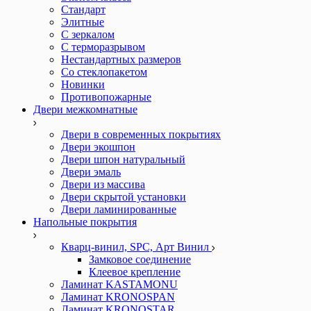
Стандарт
Элитные
С зеркалом
С терморазрывом
Нестандартных размеров
Со стеклопакетом
Новинки
Противопожарные
Двери межкомнатные
Двери в современных покрытиях
Двери экошпон
Двери шпон натуральный
Двери эмаль
Двери из массива
Двери скрытой установки
Двери ламинированные
Напольные покрытия
Кварц-винил, SPC, Арт Винил
Замковое соединение
Клеевое крепление
Ламинат KASTAMONU
Ламинат KRONOSPAN
Ламинат KRONOSTAR