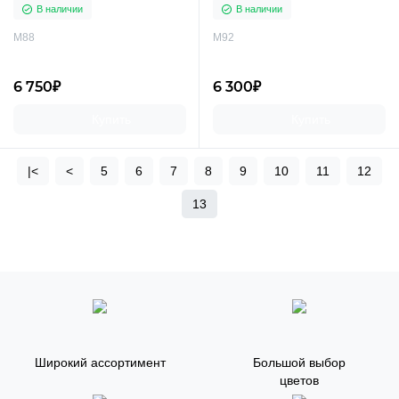
В наличии
В наличии
M88
M92
6 750₽
6 300₽
Купить
Купить
|<
<
5
6
7
8
9
10
11
12
13
Широкий ассортимент
Большой выбор
цветов