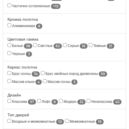
+15
Частично остекленные
Кромка полотна
8
Алюминиевая
Цветовая гамма
38
62
16
21
Белые
Светлые
Серые
Темные
3
Черные
Каркас полотна
74
59
Брус сосны
Брус хвойных пород древесины
4
3
Массив ольхи
Массив сосны
Дизайн
57
6
32
45
Классика
Лофт
Модерн
Неоклассика
Тип дверей
10
19
Входные и межкомнатные
Межкомнатные