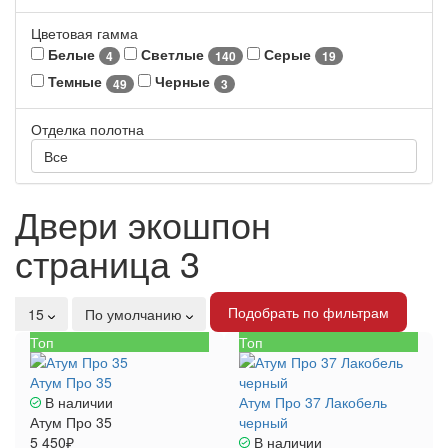
Цветовая гамма
Белые
Светлые
Серые
4
140
19
Темные
Черные
49
3
Отделка полотна
Все
Двери экошпон
страница 3
Подобрать по фильтрам
15
По умолчанию
Топ
Топ
Атум Про 35
В наличии
Атум Про 37 Лакобель
Атум Про 35
черный
5 450₽
В наличии