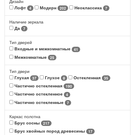
Дизайн
Лофт
Модерн
Неоклассика
4
202
7
Наличие зеркала
Да
7
Тип дверей
Входные и межкомнатные
41
Межкомнатные
25
Тип двери
Глухая
Глухое
Остекленная
37
8
35
Частично остекленная
190
Частично остекленное
4
Частично остекленные
7
Каркас полотна
Брус сосны
217
Брус хвойных пород древесины
17