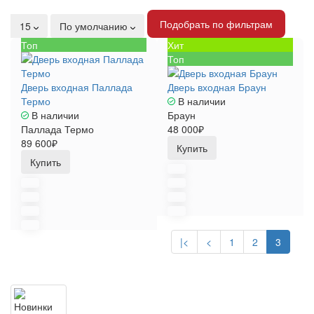
Подобрать по фильтрам
15
По умолчанию
Топ
Хит
Топ
Дверь входная Паллада
Дверь входная Браун
Термо
В наличии
В наличии
Браун
Паллада Термо
48 000₽
89 600₽
Купить
Купить
|<
<
1
2
3