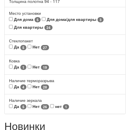
Толщина полотна
94
-
117
Место установки
Для дома
Для дома/для квартиры
5
3
Для квартиры
24
Стеклопакет
Да
Нет
5
27
Ковка
Да
Нет
1
19
Наличие терморазрыва
Да
Нет
4
28
Наличие зеркала
Да
Нет
нет
5
26
1
Новинки