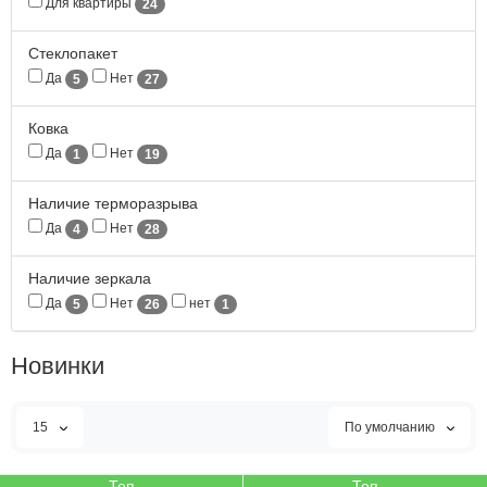
Для квартиры
24
Стеклопакет
Да
Нет
5
27
Ковка
Да
Нет
1
19
Наличие терморазрыва
Да
Нет
4
28
Наличие зеркала
Да
Нет
нет
5
26
1
Новинки
15
По умолчанию
Топ
Топ