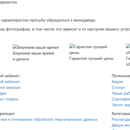
ариантах.
х характеристик просьба обращаться к менеджеру.
на фотографии, в том числе это зависит и от настроек вашего устр
Бережем ваше время
Гарантия лучшей цены
Г
и деньги
о
й кабинет
Полезно
й кабинет
Акции
ия заказов
Статьи
дки
Наши ра
ат товара
Сертифи
Часто за
рмация
Категори
ика в отношении обработки персональных данных
Распрод
Двери ме