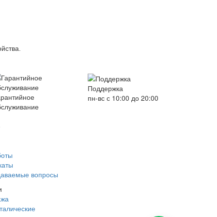
ойства.
Поддержка
арантийное
пн-вс с 10:00 до 20:00
бслуживание
е
боты
каты
даваемые вопросы
и
ажа
талические