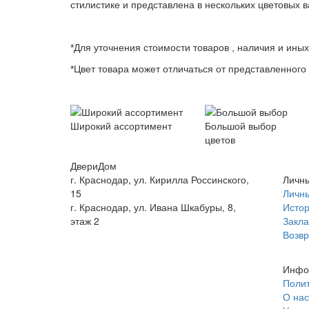
стилистике и представлена в нескольких цветовых в
*Для уточнения стоимости товаров , наличия и ины
*Цвет товара может отличаться от представленного 
Широкий ассортимент
Большой выбор
цветов
ДвериДом
г. Краснодар, ул. Кирилла Россинского,
Личны
15
Личны
г. Краснодар, ул. Ивана Шкабуры, 8,
Истор
этаж 2
Закла
+7 (961) 507-07-70
Возвр
+7 (988) 242-15-62
Инфо
Полит
О нас