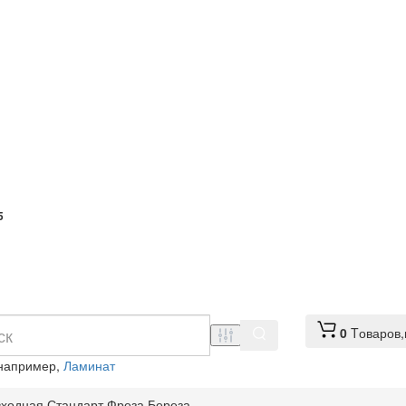
5
0
Tоваров,
 например,
Ламинат
входная Стандарт Фреза Береза