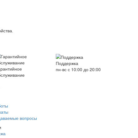
ойства.
Поддержка
арантийное
пн-вс с 10:00 до 20:00
бслуживание
е
боты
каты
даваемые вопросы
и
ажа