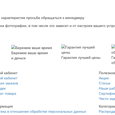
х характеристик просьба обращаться к менеджеру.
на фотографии, в том числе это зависит и от настроек вашего устр
Бережем ваше время
Гарантия лучшей цены
Г
и деньги
о
й кабинет
Полезно
й кабинет
Акции
ия заказов
Статьи
дки
Наши ра
ат товара
Сертифи
Часто за
рмация
Категори
ика в отношении обработки персональных данных
Распрод