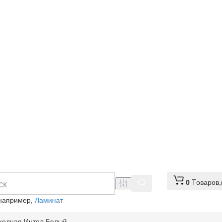
0
Tоваров,
 например,
Ламинат
ходная Интел Белый