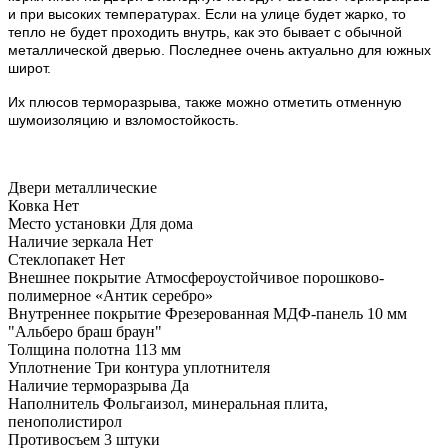
и при высоких температурах. Если на улице будет жарко, то
тепло не будет проходить внутрь, как это бывает с обычной
металлической дверью. Последнее очень актуально для южных
широт.
Их плюсов терморазрыва, также можно отметить отменную
шумоизоляцию и взломостойкость.
Двери металлические
Ковка
Нет
Место установки
Для дома
Наличие зеркала
Нет
Стеклопакет
Нет
Внешнее покрытие
Атмосфероустойчивое порошково-
полимерное «Антик серебро»
Внутреннее покрытие
Фрезерованная МДФ-панель 10 мм
"Альберо браш браун"
Толщина полотна
113 мм
Уплотнение
Три контура уплотнителя
Наличие терморазрыва
Да
Наполнитель
Фольгаизол, минеральная плита,
пенополистирол
Противосъем
3 штуки