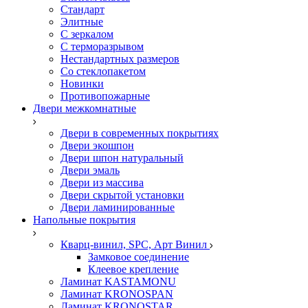
Стандарт
Элитные
С зеркалом
С терморазрывом
Нестандартных размеров
Со стеклопакетом
Новинки
Противопожарные
Двери межкомнатные
Двери в современных покрытиях
Двери экошпон
Двери шпон натуральный
Двери эмаль
Двери из массива
Двери скрытой установки
Двери ламинированные
Напольные покрытия
Кварц-винил, SPC, Арт Винил
Замковое соединение
Клеевое крепление
Ламинат KASTAMONU
Ламинат KRONOSPAN
Ламинат KRONOSTAR