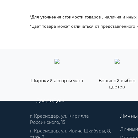
*Для уточнения стоимости товаров , наличия и иных
*Цвет товара может отличаться от представленного н
Широкий ассортимент
Большой выбор
цветов
ДвериДом
Личны
г. Краснодар, ул. Кирилла
Россинского, 15
Личный
г. Краснодар, ул. Ивана Шкабуры, 8,
этаж 2
История