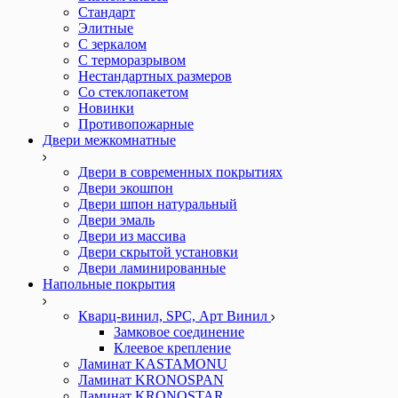
Стандарт
Элитные
С зеркалом
С терморазрывом
Нестандартных размеров
Со стеклопакетом
Новинки
Противопожарные
Двери межкомнатные
Двери в современных покрытиях
Двери экошпон
Двери шпон натуральный
Двери эмаль
Двери из массива
Двери скрытой установки
Двери ламинированные
Напольные покрытия
Кварц-винил, SPC, Арт Винил
Замковое соединение
Клеевое крепление
Ламинат KASTAMONU
Ламинат KRONOSPAN
Ламинат KRONOSTAR