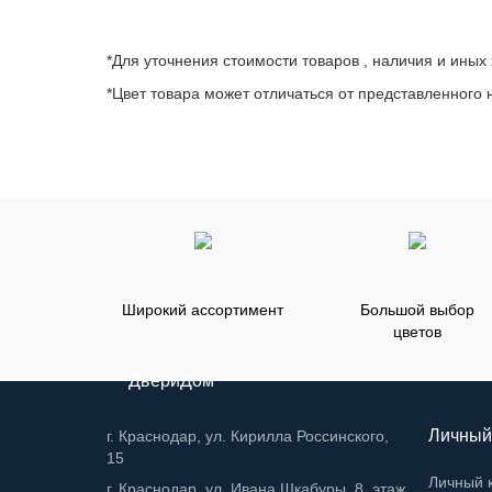
*Для уточнения стоимости товаров , наличия и иных
*Цвет товара может отличаться от представленного н
Широкий ассортимент
Большой выбор
цветов
ДвериДом
Личный
г. Краснодар, ул. Кирилла Россинского,
15
Личный 
г. Краснодар, ул. Ивана Шкабуры, 8, этаж