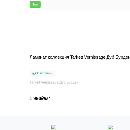
Топ
Ламинат коллекция Tarkett Vernissage Дуб Бурде
В наличии
Tarkett Vernissage Дуб Бурден
1 990₽/м²