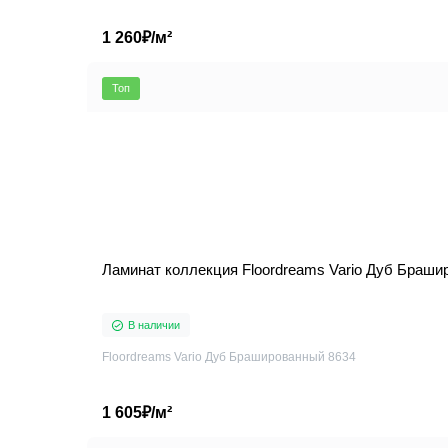
1 260₽/м²
Топ
Ламинат коллекция Floordreams Vario Дуб Браши
В наличии
Floordreams Vario Дуб Брашированный 8634
1 605₽/м²