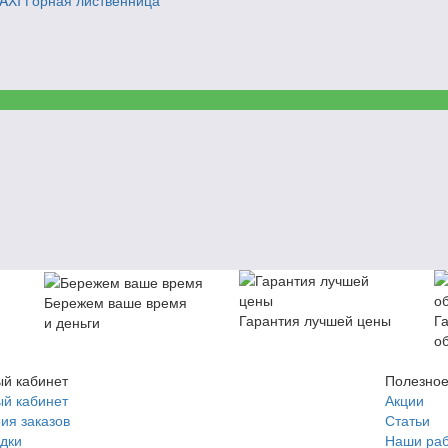
XI Горная лиственница
Бережем ваше время
Гарантия лучшей цены
Г
и деньги
о
й кабинет
Полезно
й кабинет
Акции
ия заказов
Статьи
дки
Наши ра