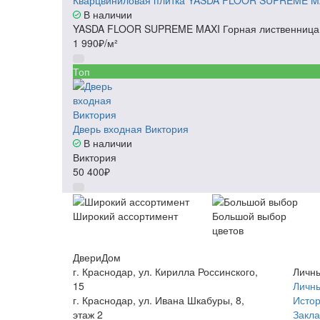
Кварцвиниловая плитка YASDA FLOOR SUPREME MA
В наличии
YASDA FLOOR SUPREME MAXI Горная лиственница
1 990₽/м²
Топ
Дверь входная Виктория
В наличии
Виктория
50 400₽
Широкий ассортимент
Большой выбор
цветов
ДвериДом
г. Краснодар, ул. Кирилла Россинского,
Личны
15
Личны
г. Краснодар, ул. Ивана Шкабуры, 8,
Истор
этаж 2
Закла