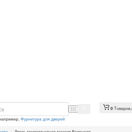
0
Tоваров,
 например,
Фурнитура для дверей
сива
Дверь межкомнатная массив Валенсия