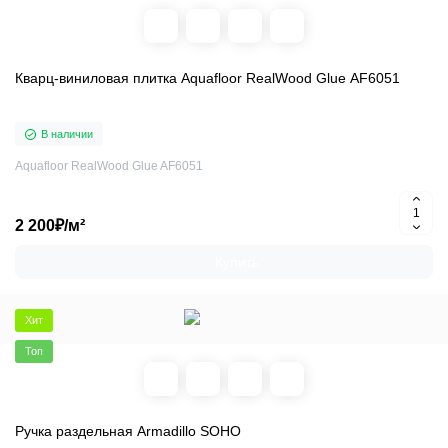
Кварц-виниловая плитка Aquafloor RealWood Glue AF6051
В наличии
Aquafloor RealWood Glue AF6051
2 200₽/м²
Купить
Хит
Топ
Ручка раздельная Armadillo SOHO