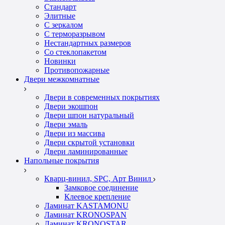
Стандарт
Элитные
С зеркалом
С терморазрывом
Нестандартных размеров
Со стеклопакетом
Новинки
Противопожарные
Двери межкомнатные
Двери в современных покрытиях
Двери экошпон
Двери шпон натуральный
Двери эмаль
Двери из массива
Двери скрытой установки
Двери ламинированные
Напольные покрытия
Кварц-винил, SPC, Арт Винил
Замковое соединение
Клеевое крепление
Ламинат KASTAMONU
Ламинат KRONOSPAN
Ламинат KRONOSTAR