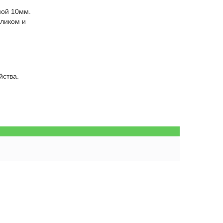
ной 10мм.
еликом и
йства.