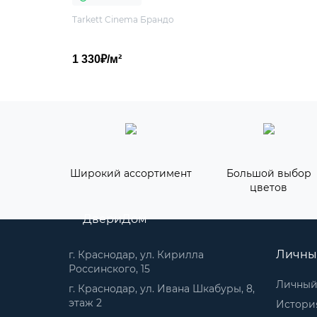
Tarkett Cinema Брандо
1 330₽/м²
Широкий ассортимент
Большой выбор
цветов
ДвериДом
Личны
г. Краснодар, ул. Кирилла
Россинского, 15
Личный
г. Краснодар, ул. Ивана Шкабуры, 8,
этаж 2
История