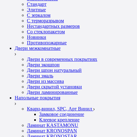
Стандарт
Элитные
С зеркалом
С терморазрывом
Нестандартных размеров
Со стеклопакетом
Новинки
Противопожарные
Двери межкомнатные
Двери в современных покрытиях
Двери экошпон
Двери шпон натуральный
Двери эмаль
Двери из массива
Двери скрытой установки
Двери ламинированные
Напольные покрытия
Кварц-винил, SPC, Арт Винил
Замковое соединение
Клеевое крепление
Ламинат KASTAMONU
Ламинат KRONOSPAN
Ламинат KRONOSTAR