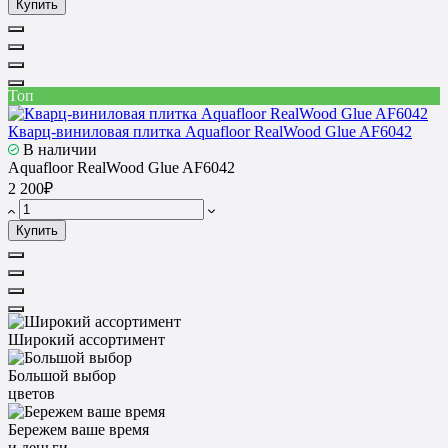
Купить
Топ
Кварц-виниловая плитка Aquafloor RealWood Glue AF6042
В наличии
Aquafloor RealWood Glue AF6042
2 200₽
Купить
Широкий ассортимент
Большой выбор
цветов
Бережем ваше время
и деньги