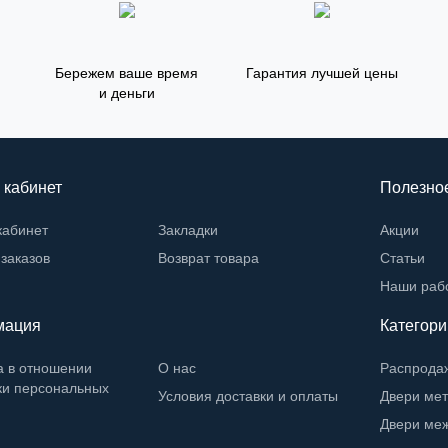
Бережем ваше время
Гарантия лучшей цены
и деньги
 кабинет
Полезно
кабинет
Закладки
Акции
заказов
Возврат товара
Статьи
Наши раб
мация
Категори
а в отношении
О нас
Распрода
ки персональных
Условия доставки и оплаты
Двери ме
Двери ме