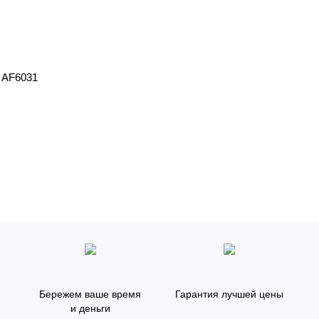
Кварц-виниловая плитка Aquafloor RealWood Glue AF6031
Бережем ваше время
Гарантия лучшей цены
и деньги