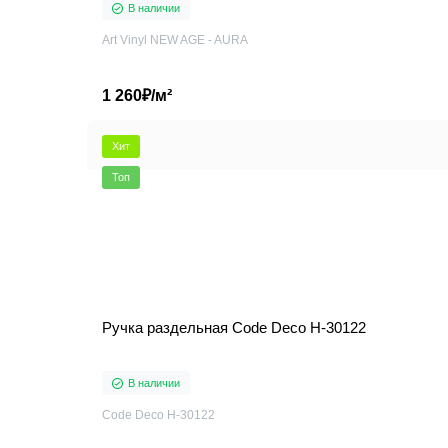
В наличии
Art Vinyl NEW AGE - AURA
1 260₽/м²
Хит
Топ
Ручка раздельная Code Deco H-30122
В наличии
Code Deco H-30122