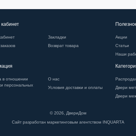
 кабинет
Полезно
кабинет
Закладки
Акции
заказов
Возврат товара
Статьи
Наши раб
мация
Категори
а в отношении
О нас
Распрода
ки персональных
Условия доставки и оплаты
Двери ме
Двери ме
©
2026
, ДвериДом
Сайт разработан маркетинговым агентством
INQUARTA