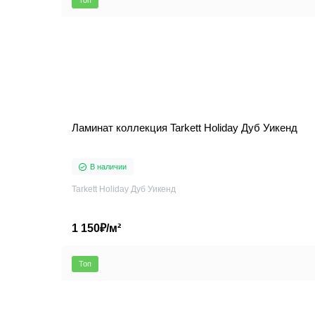
Топ
Ламинат коллекция Tarkett Holiday Дуб Уикенд
В наличии
Tarkett Holiday Дуб Уикенд
1 150₽/м²
Топ