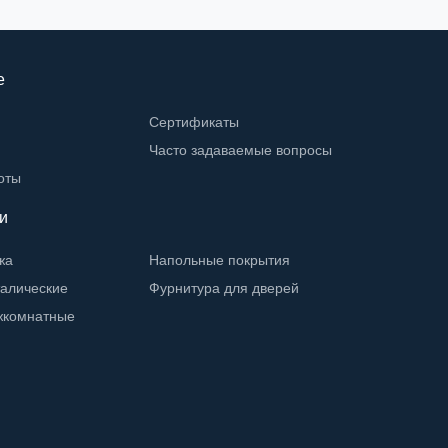
е
Сертификаты
Часто задаваемые вопросы
оты
и
жа
Напольные покрытия
талические
Фурнитура для дверей
жкомнатные