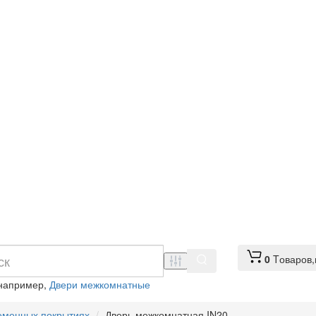
0
Tоваров,
 например,
Двери межкомнатные
еменных покрытиях
Дверь межкомнатная IN20