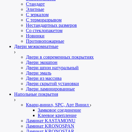
Стандарт
Элитные
С зеркалом
С терморазрывом
Нестандартных размеров
Со стеклопакетом
Новинки
Противопожарные
Двери межкомнатные
Двери в современных покрытиях
Двери экошпон
Двери шпон натуральный
Двери эмаль
Двери из массива
Двери скрытой установки
Двери ламинированные
Напольные покрытия
Кварц-винил, SPC, Арт Винил
Замковое соединение
Клеевое крепление
Ламинат KASTAMONU
Ламинат KRONOSPAN
Ламинат KRONOSTAR