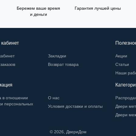
Бережем ваше время
Гарантия лучшей цены
и деньги
 кабинет
Полезно
кабинет
Закладки
Акции
заказов
Возврат товара
Статьи
Наши раб
мация
Категори
а в отношении
О нас
Распрода
ки персональных
Условия доставки и оплаты
Двери ме
Двери ме
©
2026
, ДвериДом