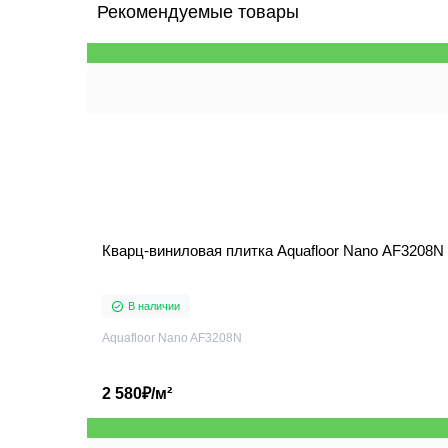
Рекомендуемые товары
Кварц-виниловая плитка Aquafloor Nano AF3208N
В наличии
Aquafloor Nano AF3208N
2 580₽/м²