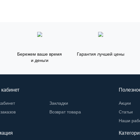
Бережем ваше время
Гарантия лучшей цены
и деньги
 кабинет
Полезно
кабинет
Закладки
Акции
заказов
Возврат товара
Статьи
Наши раб
мация
Категори