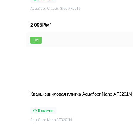
Aquafloor Classic Glue AF5516
2 095₽/м²
Топ
Кварц-виниловая плитка Aquafloor Nano AF3201N
В наличии
Aquafloor Nano AF3201N