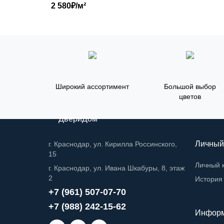
2 580₽/м²
Широкий ассортимент
Большой выбор
цветов
ДвериДом
Личный
г. Краснодар, ул. Кирилла Россинского,
15
Личный 
г. Краснодар, ул. Ивана Шкабуры, 8, этаж
2
История 
+7 (961) 507-07-70
+7 (988) 242-15-62
Инфор