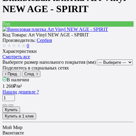
NEW AGE - SPIRIT
Топ
Код Товара:
Art Vinyl NEW AGE - SPIRIT
Производитель:
Сербия
0
Характеристики
Смотреть все
Выберите размер напольного покрытия (мм)
Поделитесь в социальных сетях
Пред.
След.
В наличии
1 260₽
/м²
Нашли дешевле ?
Купить
Купить в 1 клик
Мой Мир
Вконтакте