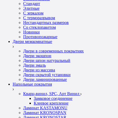
Стандарт
Элитные
С зеркалом
С терморазрывом
Нестандартных размеров
Со стеклопакетом
Новинки
Противопожарные
Двери межкомнатные
Двери в современных покрытиях
Двери экошпон
Двери шпон натуральный
Двери эмаль
Двери из массива
Двери скрытой установки
Двери ламинированные
Напольные покрытия
Кварц-винил, SPC, Арт Винил
Замковое соединение
Клеевое крепление
Ламинат KASTAMONU
Ламинат KRONOSPAN
Ламинат KRONOSTAR