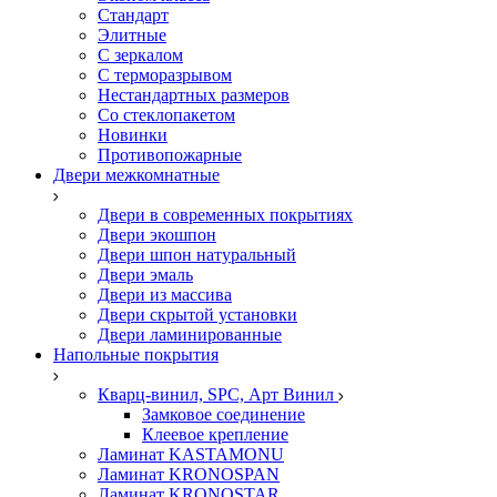
Стандарт
Элитные
С зеркалом
С терморазрывом
Нестандартных размеров
Со стеклопакетом
Новинки
Противопожарные
Двери межкомнатные
Двери в современных покрытиях
Двери экошпон
Двери шпон натуральный
Двери эмаль
Двери из массива
Двери скрытой установки
Двери ламинированные
Напольные покрытия
Кварц-винил, SPC, Арт Винил
Замковое соединение
Клеевое крепление
Ламинат KASTAMONU
Ламинат KRONOSPAN
Ламинат KRONOSTAR