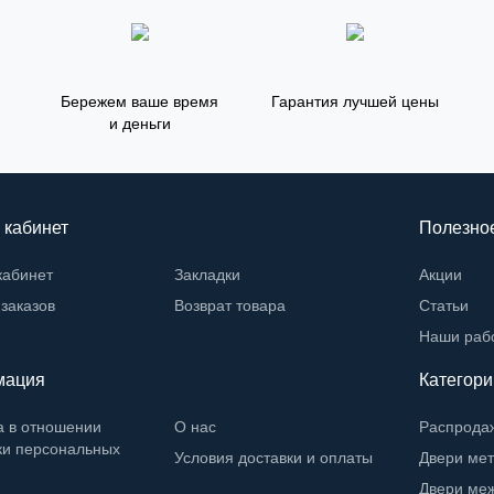
Бережем ваше время
Гарантия лучшей цены
и деньги
 кабинет
Полезно
кабинет
Закладки
Акции
заказов
Возврат товара
Статьи
Наши раб
мация
Категори
а в отношении
О нас
Распрода
ки персональных
Условия доставки и оплаты
Двери ме
Двери ме