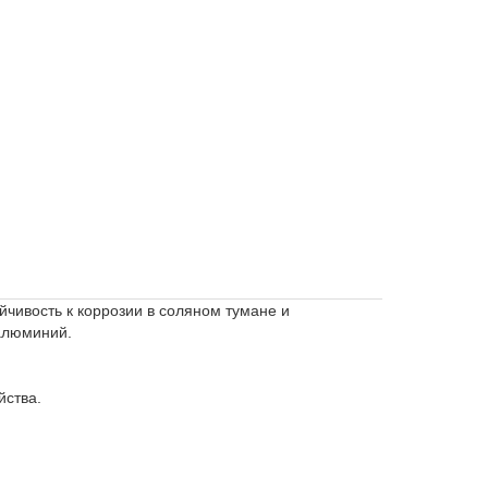
чивость к коррозии в соляном тумане и
 алюминий.
йства.