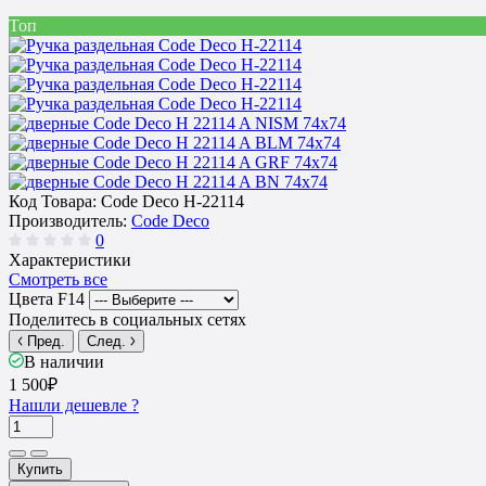
Топ
Код Товара:
Code Deco H-22114
Производитель:
Code Deco
0
Характеристики
Смотреть все
Цвета F14
Поделитесь в социальных сетях
Пред.
След.
В наличии
1 500₽
Нашли дешевле ?
Купить