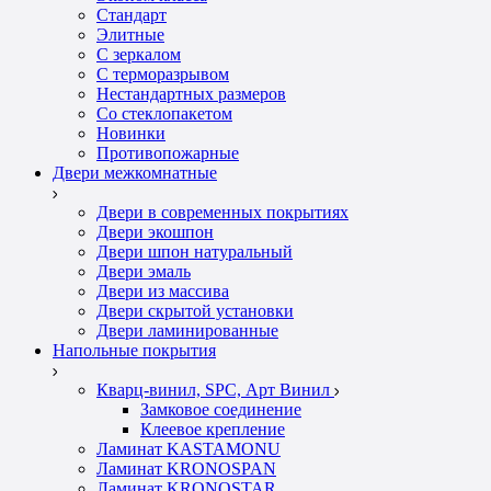
Стандарт
Элитные
С зеркалом
С терморазрывом
Нестандартных размеров
Со стеклопакетом
Новинки
Противопожарные
Двери межкомнатные
Двери в современных покрытиях
Двери экошпон
Двери шпон натуральный
Двери эмаль
Двери из массива
Двери скрытой установки
Двери ламинированные
Напольные покрытия
Кварц-винил, SPC, Арт Винил
Замковое соединение
Клеевое крепление
Ламинат KASTAMONU
Ламинат KRONOSPAN
Ламинат KRONOSTAR