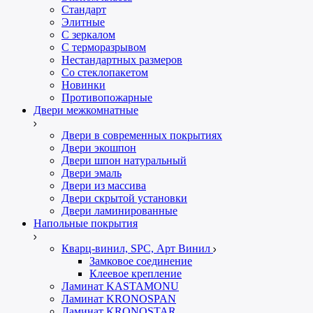
Стандарт
Элитные
С зеркалом
С терморазрывом
Нестандартных размеров
Со стеклопакетом
Новинки
Противопожарные
Двери межкомнатные
Двери в современных покрытиях
Двери экошпон
Двери шпон натуральный
Двери эмаль
Двери из массива
Двери скрытой установки
Двери ламинированные
Напольные покрытия
Кварц-винил, SPC, Арт Винил
Замковое соединение
Клеевое крепление
Ламинат KASTAMONU
Ламинат KRONOSPAN
Ламинат KRONOSTAR