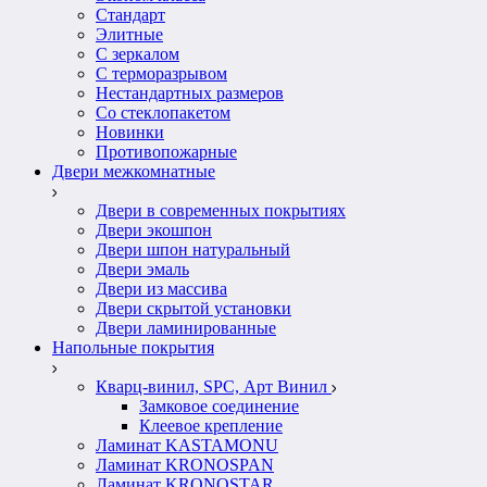
Стандарт
Элитные
С зеркалом
С терморазрывом
Нестандартных размеров
Со стеклопакетом
Новинки
Противопожарные
Двери межкомнатные
Двери в современных покрытиях
Двери экошпон
Двери шпон натуральный
Двери эмаль
Двери из массива
Двери скрытой установки
Двери ламинированные
Напольные покрытия
Кварц-винил, SPC, Арт Винил
Замковое соединение
Клеевое крепление
Ламинат KASTAMONU
Ламинат KRONOSPAN
Ламинат KRONOSTAR