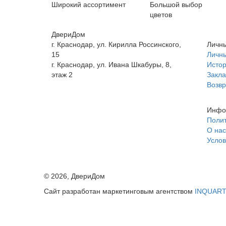
Широкий ассортимент
Большой выбор
цветов
ДвериДом
г. Краснодар, ул. Кирилла Россинского,
Личны
15
Личны
г. Краснодар, ул. Ивана Шкабуры, 8,
Истор
этаж 2
Закла
+7 (961) 507-07-70
Возвр
+7 (988) 242-15-62
Инфо
Полит
О нас
Услов
©
2026
, ДвериДом
Сайт разработан маркетинговым агентством
INQUAR