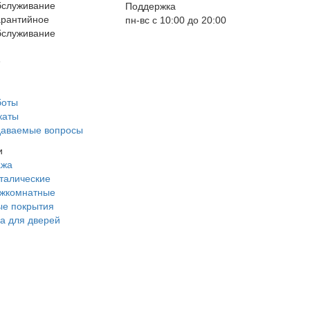
Поддержка
арантийное
пн-вс с 10:00 до 20:00
бслуживание
е
боты
каты
даваемые вопросы
и
ажа
талические
ежкомнатные
е покрытия
а для дверей