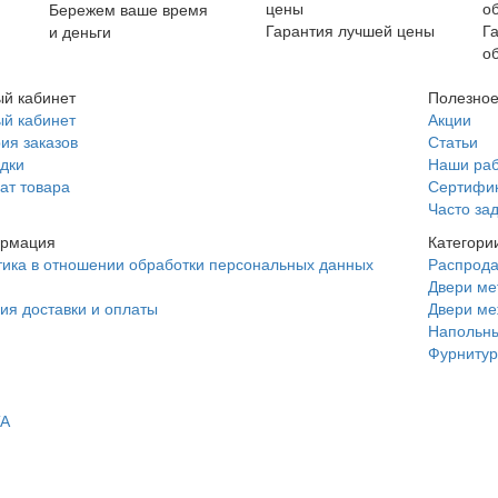
Бережем ваше время
Гарантия лучшей цены
Г
и деньги
о
й кабинет
Полезно
й кабинет
Акции
ия заказов
Статьи
дки
Наши ра
ат товара
Сертифи
Часто за
рмация
Категори
ика в отношении обработки персональных данных
Распрод
Двери ме
ия доставки и оплаты
Двери м
Напольны
Фурнитур
TA