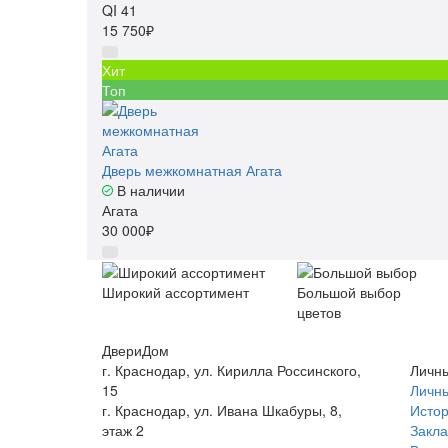
QI 41
15 750₽
Хит
Топ
Дверь межкомнатная Агата
В наличии
Агата
30 000₽
Широкий ассортимент
Большой выбор
цветов
ДвериДом
г. Краснодар, ул. Кирилла Россинского,
Личны
15
Личны
г. Краснодар, ул. Ивана Шкабуры, 8,
Истор
этаж 2
Закла