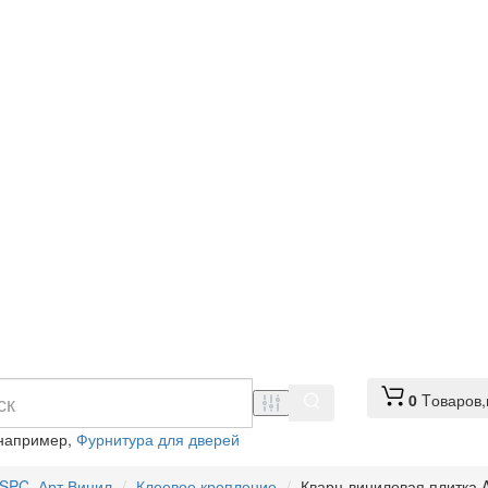
0
Tоваров,
 например,
Фурнитура для дверей
 SPC, Арт Винил
Клеевое крепление
Кварц-виниловая плитка 