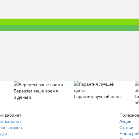
Бережем ваше время
Гарантия лучшей цены
Г
и деньги
о
й кабинет
Полезно
й кабинет
Акции
ия заказов
Статьи
дки
Наши ра