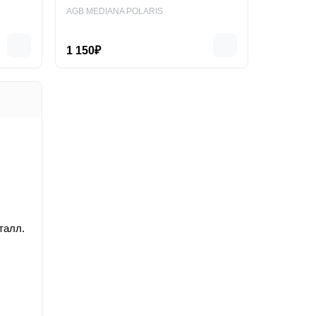
AGB MEDIANA POLARIS
1 150₽
талл.