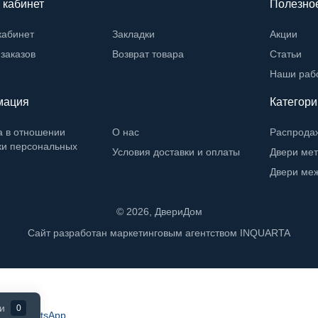
 кабинет
Полезно
кабинет
Закладки
Акции
заказов
Возврат товара
Статьи
Наши раб
мация
Категори
а в отношении
О нас
Распрода
ки персональных
Условия доставки и оплаты
Двери ме
Двери ме
©
2026
, ДвериДом
Сайт разработан маркетинговым агентством
INQUARTA
и
0
WhatsApp