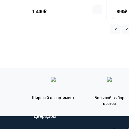
1 400₽
890₽
|<
<
Широкий ассортимент
Большой выбор
цветов
ДвериДом