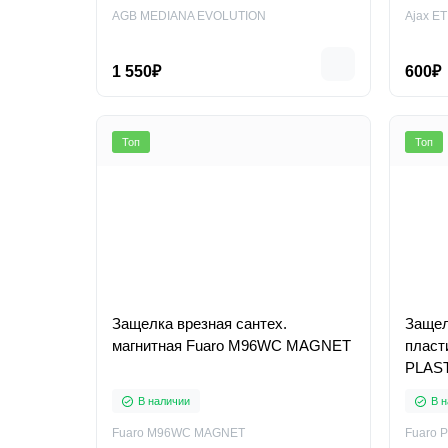
AGB MEDIANA EVOLUTION
Ajax ET
1 550₽
600₽
Топ
Топ
Защелка врезная сантех.
Защел
магнитная Fuaro M96WC MAGNET
пласт
PLAS
В наличии
В н
Fuaro M96WC MAGNET
Fuaro 