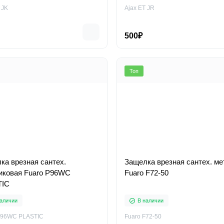
 JK
Ajax ET JR
500₽
Топ
ка врезная сантех.
Защелка врезная сантех. ме
иковая Fuaro P96WC
Fuaro F72-50
TIC
аличии
В наличии
P96WC PLASTIC
Fuaro F72-50