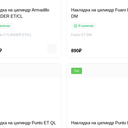
дка на цилиндр Armadillo
Накладка на цилиндр Fuaro
NDER ET/CL
DM
аличии
В наличии
llo CYLINDER ET/CL
Fuaro ET DM
₽
890₽
Топ
дка на цилиндр Punto ET QL
Накладка на цилиндр Punto