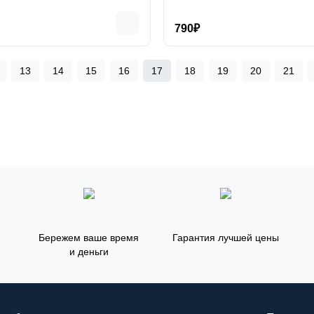
790₽
13
14
15
16
17
18
19
20
21
Бережем ваше время
Гарантия лучшей цены
и деньги