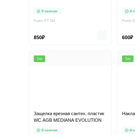
В наличии
В н
Fuaro ET SM
Punto 
850₽
600₽
Топ
Топ
Защелка врезная сантех. пластик
Накла
WC AGB MEDIANA EVOLUTION
В наличии
В н