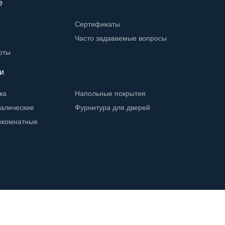
е
Сертификаты
Часто задаваемые вопросы
оты
и
жа
Напольные покрытия
талические
Фурнитура для дверей
жкомнатные