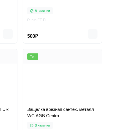
В наличии
Punto ET TL
500₽
Топ
T JR
Защелка врезная сантех. металл
WC AGB Centro
В наличии