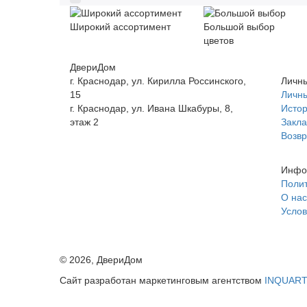
Широкий ассортимент
Большой выбор
цветов
ДвериДом
г. Краснодар, ул. Кирилла Россинского,
Личны
15
Личны
г. Краснодар, ул. Ивана Шкабуры, 8,
Истор
этаж 2
Закла
+7 (961) 507-07-70
Возвр
+7 (988) 242-15-62
Инфо
Полит
О нас
Услов
©
2026
, ДвериДом
Сайт разработан маркетинговым агентством
INQUAR