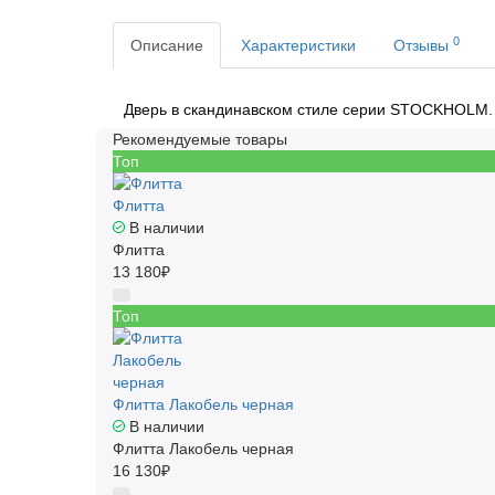
0
Описание
Характеристики
Отзывы
Дверь в скандинавском стиле серии STOCKHOLM. 
Рекомендуемые товары
Топ
Флитта
В наличии
Флитта
13 180₽
Топ
Флитта Лакобель черная
В наличии
Флитта Лакобель черная
16 130₽