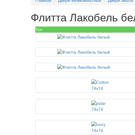
Главная
Двери межкомнатные
Двери эмаль
Флитта Лакобель б
Топ