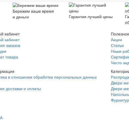
Бережем ваше время
Гарантия лучшей цены
Г
и деньги
о
й кабинет
Полезно
й кабинет
Акции
ия заказов
Статьи
дки
Наши ра
ат товара
Сертифи
Часто за
рмация
Категори
ика в отношении обработки персональных данных
Распрод
Двери ме
ия доставки и оплаты
Двери м
Напольны
Фурнитур
TA