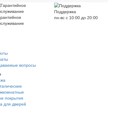
Поддержка
арантийное
пн-вс с 10:00 до 20:00
бслуживание
е
боты
каты
даваемые вопросы
и
ажа
талические
ежкомнатные
е покрытия
а для дверей