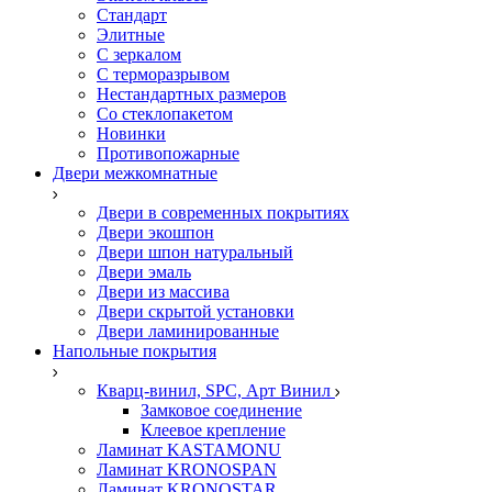
Стандарт
Элитные
С зеркалом
С терморазрывом
Нестандартных размеров
Со стеклопакетом
Новинки
Противопожарные
Двери межкомнатные
Двери в современных покрытиях
Двери экошпон
Двери шпон натуральный
Двери эмаль
Двери из массива
Двери скрытой установки
Двери ламинированные
Напольные покрытия
Кварц-винил, SPC, Арт Винил
Замковое соединение
Клеевое крепление
Ламинат KASTAMONU
Ламинат KRONOSPAN
Ламинат KRONOSTAR