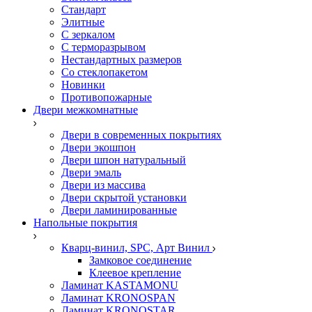
Стандарт
Элитные
С зеркалом
С терморазрывом
Нестандартных размеров
Со стеклопакетом
Новинки
Противопожарные
Двери межкомнатные
Двери в современных покрытиях
Двери экошпон
Двери шпон натуральный
Двери эмаль
Двери из массива
Двери скрытой установки
Двери ламинированные
Напольные покрытия
Кварц-винил, SPC, Арт Винил
Замковое соединение
Клеевое крепление
Ламинат KASTAMONU
Ламинат KRONOSPAN
Ламинат KRONOSTAR