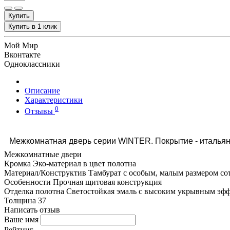
Купить
Купить в 1 клик
Мой Мир
Вконтакте
Одноклассники
Описание
Характеристики
0
Отзывы
Межкомнатная дверь серии WINTER. Покрытие - итальян
Межкомнатные двери
Кромка
Эко-материал в цвет полотна
Материал/Конструктив
Тамбурат с особым, малым размером со
Особенности
Прочная щитовая конструкция
Отделка полотна
Светостойкая эмаль с высоким укрывным эфф
Толщина
37
Написать отзыв
Ваше имя
Рейтинг