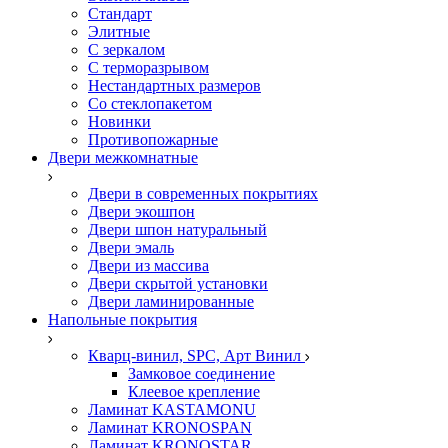
Стандарт
Элитные
С зеркалом
С терморазрывом
Нестандартных размеров
Со стеклопакетом
Новинки
Противопожарные
Двери межкомнатные
Двери в современных покрытиях
Двери экошпон
Двери шпон натуральный
Двери эмаль
Двери из массива
Двери скрытой установки
Двери ламинированные
Напольные покрытия
Кварц-винил, SPC, Арт Винил
Замковое соединение
Клеевое крепление
Ламинат KASTAMONU
Ламинат KRONOSPAN
Ламинат KRONOSTAR