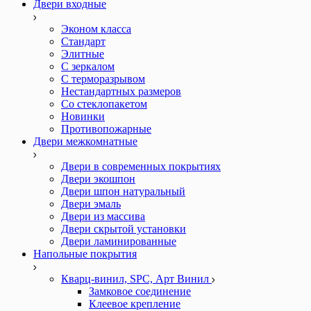
Двери входные
Эконом класса
Стандарт
Элитные
С зеркалом
С терморазрывом
Нестандартных размеров
Со стеклопакетом
Новинки
Противопожарные
Двери межкомнатные
Двери в современных покрытиях
Двери экошпон
Двери шпон натуральный
Двери эмаль
Двери из массива
Двери скрытой установки
Двери ламинированные
Напольные покрытия
Кварц-винил, SPC, Арт Винил
Замковое соединение
Клеевое крепление