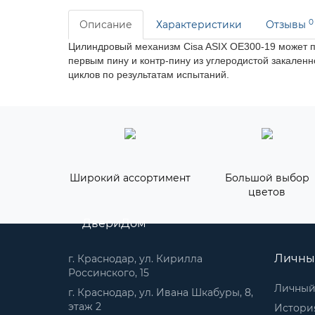
0
Описание
Характеристики
Отзывы
Цилиндровый механизм Cisa ASIX OE300-19 может пр
первым пину и контр-пину из углеродистой закаленн
циклов по результатам испытаний.
Широкий ассортимент
Большой выбор
цветов
ДвериДом
Личны
г. Краснодар, ул. Кирилла
Россинского, 15
Личный
г. Краснодар, ул. Ивана Шкабуры, 8,
этаж 2
История